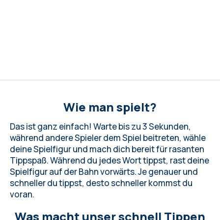
Wie man spielt?
Das ist ganz einfach! Warte bis zu 3 Sekunden,
während andere Spieler dem Spiel beitreten, wähle
deine Spielfigur und mach dich bereit für rasanten
Tippspaß. Während du jedes Wort tippst, rast deine
Spielfigur auf der Bahn vorwärts. Je genauer und
schneller du tippst, desto schneller kommst du
voran.
Was macht unser schnell Tippen