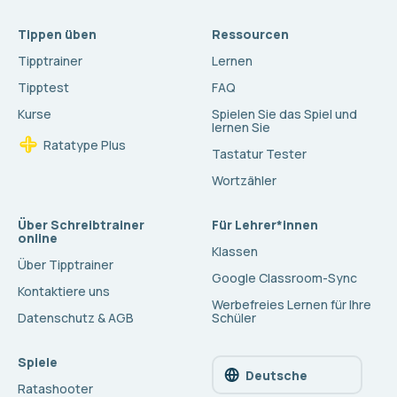
Tippen üben
Ressourcen
Tipptrainer
Lernen
Tipptest
FAQ
Kurse
Spielen Sie das Spiel und
lernen Sie
Ratatype Plus
Tastatur Tester
Wortzähler
Über Schreibtrainer
Für Lehrer*innen
online
Klassen
Über Tipptrainer
Google Classroom-Sync
Kontaktiere uns
Werbefreies Lernen für Ihre
Datenschutz & AGB
Schüler
Spiele
Deutsche
Ratashooter