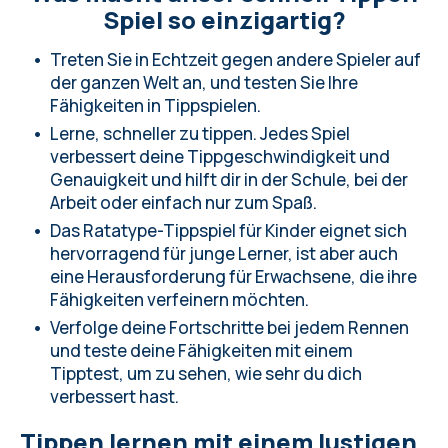
Spiel so einzigartig?
Treten Sie in Echtzeit gegen andere Spieler auf
der ganzen Welt an, und testen Sie Ihre
Fähigkeiten in Tippspielen.
Lerne, schneller zu tippen. Jedes Spiel
verbessert deine Tippgeschwindigkeit und
Genauigkeit und hilft dir in der Schule, bei der
Arbeit oder einfach nur zum Spaß.
Das Ratatype-Tippspiel für Kinder eignet sich
hervorragend für junge Lerner, ist aber auch
eine Herausforderung für Erwachsene, die ihre
Fähigkeiten verfeinern möchten.
Verfolge deine Fortschritte bei jedem Rennen
und teste deine Fähigkeiten mit einem
Tipptest, um zu sehen, wie sehr du dich
verbessert hast.
Tippen lernen mit einem lustigen