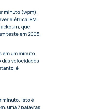
por minuto (wpm),
ver elétrica IBM.
Blackburn, que
um teste em 2005,
as em um minuto.
o das velocidades
tanto, é
 minuto. Isto é
pm, uma 7 palavras