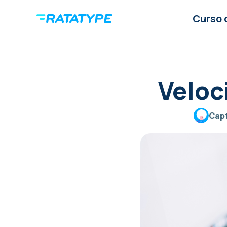
Curso 
Veloc
Capt