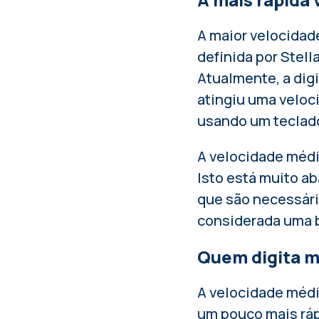
A maior velocidade
definida por Stel
Atualmente, a digi
atingiu uma veloc
usando um teclado
A velocidade médi
Isto está muito a
que são necessári
considerada uma b
Quem digita m
A velocidade média
um pouco mais ráp