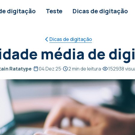
de digitação
Teste
Dicas de digitação
Dicas de digitação
idade média de dig
ain Ratatype
·
04 Dez 25
·
2 min de leitura
·
152938 visu