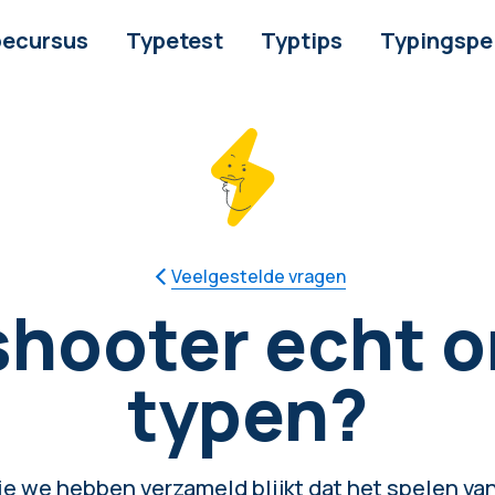
pecursus
Typetest
Typtips
Typingspe
Veelgestelde vragen
hooter echt o
typen?
ie we hebben verzameld blijkt dat het spelen va