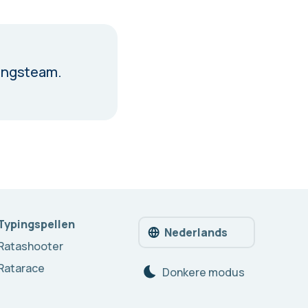
ingsteam.
Typingspellen
Nederlands
Ratashooter
Ratarace
Donkere modus