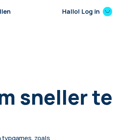
llen
Hallo! Log in
m sneller te
n typgames, zoals