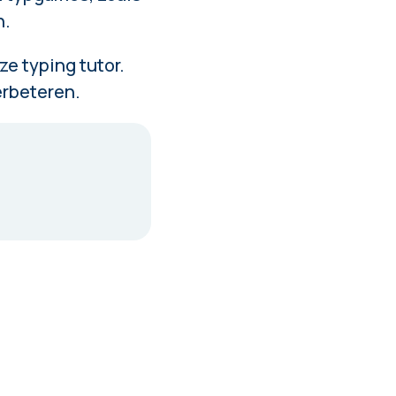
n.
e typing tutor.
erbeteren.