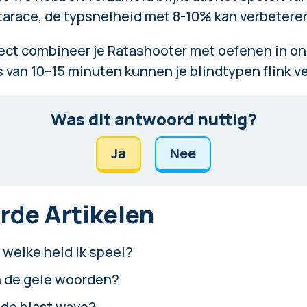
tarace
, de typsnelheid met 8-10% kan verbetere
ect combineer je Ratashooter met oefenen in onz
 van 10–15 minuten kunnen je blindtypen flink v
Was dit antwoord nuttig?
Ja
Nee
rde Artikelen
 welke held ik speel?
 de gele woorden?
 de blast wave?