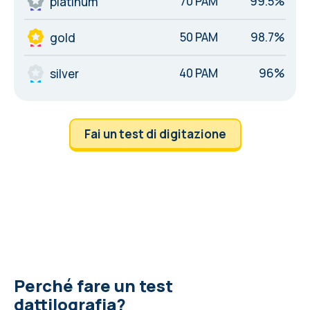
70 PAM
99.5%
platinum
50 PAM
98.7%
gold
40 PAM
96%
silver
Fai un test di digitazione
Perché fare un test
dattilografia?