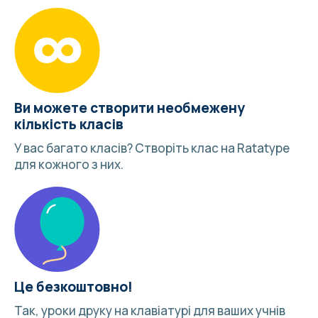
Ви можете створити необмежену
кількість класів
У вас багато класів?
Створіть клас
на Ratatype
для кожного з них.
Це безкоштовно!
Так, уроки друку на клавіатурі для ваших учнів