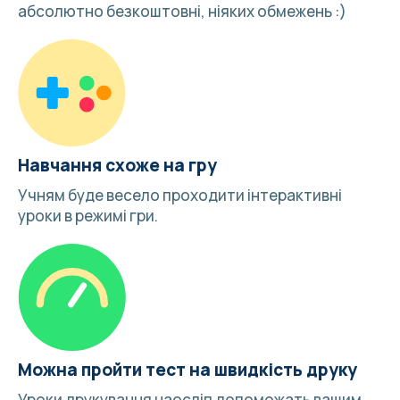
абсолютно безкоштовні, ніяких обмежень :)
Навчання схоже на гру
Учням буде весело
проходити інтерактивні
уроки в режимі гри
.
Можна пройти тест на швидкість друку
Уроки друкування наосліп допоможать вашим