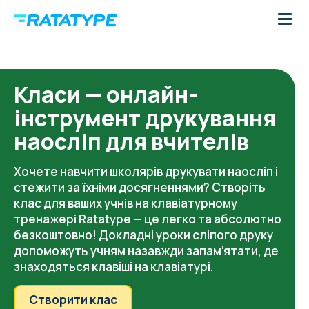
Класи — онлайн-
інструмент друкування
наосліп для вчителів
Хочете навчити школярів друкувати наосліп і
стежити за їхніми досягненнями? Створіть
клас для ваших учнів на клавіатурному
тренажері Ratatype — це легко та абсолютно
безкоштовно! Докладні уроки сліпого друку
допоможуть учням назавжди запам’ятати, де
знаходяться клавіші на клавіатурі.
Створити клас