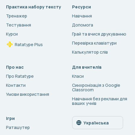
Практика набору тексту
Ресурси
Тренажер
Навчання
Тестування
Допомога
Курси
Грай та вчися друкуванню
Перевірка клавіатури
Ratatype Plus
Калькулятор слів
Про нас
Для вчителів
Про Ratatype
Класи
Контакти
Синхронізація з Google
Classroom
Умови використання
Навчання без реклами для
ваших учнів
Ігри
Українська
Раташутер